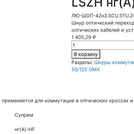
LSZH нг(A)
ЛЮ-ШОП-42н3.SCU.STU.2
Шнур оптический переход
оптических кабелей и уст
1 405,29 ₽
В корзину
Разделы:
Шнуры коммутац
50/125 OM4
 применяется для коммутации в оптических кроссах и
Суприм
нг(A)-HF