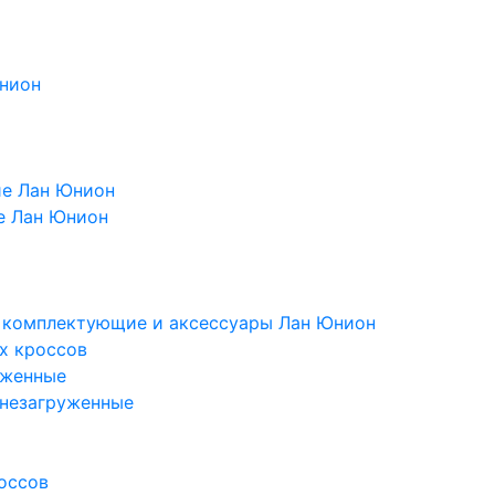
Юнион
ие Лан Юнион
е Лан Юнион
, комплектующие и аксессуары Лан Юнион
х кроссов
уженные
 незагруженные
оссов