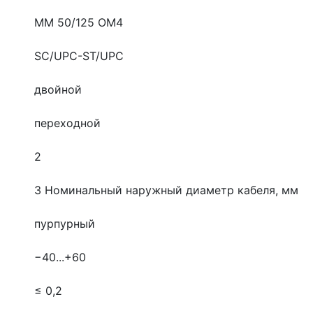
MM 50/125 OM4
SC/UPC-ST/UPC
двойной
переходной
2
3
Номинальный наружный диаметр кабеля, мм
пурпурный
−40...+60
≤ 0,2