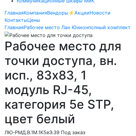
Коммуникационные шкафы МиК
Главная
Компания
Вендоры
⚡️Акции
Новости
Контакты
Цены
Главная
Рабочее место Лан Юнион
полный комплект
Рабочее место для
точки доступа, вн.
исп., 83х83, 1
модуль RJ-45,
категория 5e STP,
цвет белый
ЛЮ-РМД.В.1М.1К5eЭ.39
Под заказ