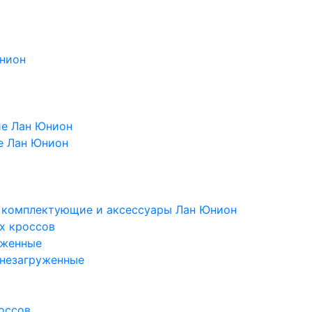
Юнион
ие Лан Юнион
е Лан Юнион
, комплектующие и аксессуары Лан Юнион
х кроссов
уженные
 незагруженные
оссов