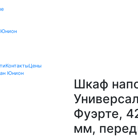
ые
 Юнион
ти
Контакты
Цены
Лан Юнион
Шкаф нап
Универсал
Фуэрте, 4
мм, перед