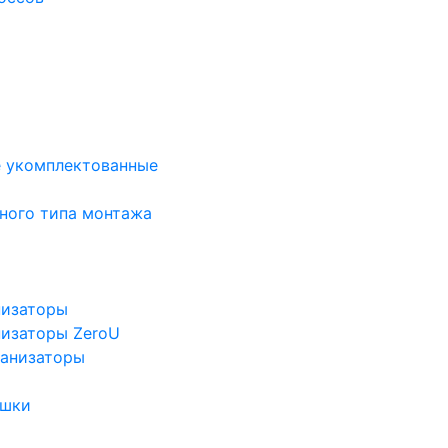
е укомплектованные
ного типа монтажа
низаторы
низаторы ZeroU
ганизаторы
ушки