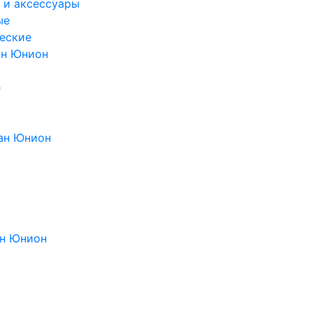
 и аксессуары
ые
еские
ан Юнион
е
ан Юнион
н Юнион