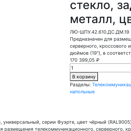
стекло, з
металл, ц
ЛЮ-ШПУ.42.610.ДС.ДМ.19
Предназначен для разме
серверного, кроссового и
дюймов (19"), в соответс
170 399,05 ₽
В корзину
Разделы:
Телекоммуника
напольные
универсальный, серии Фуэрте, цвет чёрный (RAL9005)
для размещения телекоммуникационного, серверного, к