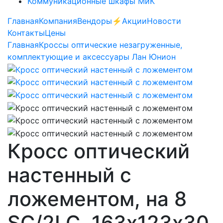
Коммуникационные шкафы МиК
Главная
Компания
Вендоры
⚡️Акции
Новости
Контакты
Цены
Главная
Кроссы оптические незагруженные,
комплектующие и аксессуары Лан Юнион
Кросс оптический
настенный с
ложементом, на 8
SC/2LC, 163х123х30