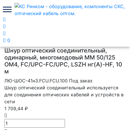
Главная
Шнуры коммутационные оптические Лан
Юнион
0
Шнур оптический соединительный,
одинарный, многомодовый MM 50/125
OM4, FC/UPC-FC/UPC, LSZH нг(A)-HF, 10
м
ЛЮ-ШОС-41н3.FCU.FCU.100
Под заказ
Шнур оптический соединительный используется
для соединения оптических кабелей и устройств в
сети
1 709,44 ₽