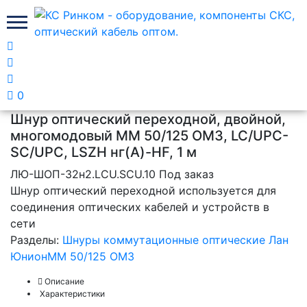
Главная
Шнуры коммутационные оптические Лан
Юнион
0
Шнур оптический переходной, двойной,
многомодовый MM 50/125 OM3, LC/UPC-
SC/UPC, LSZH нг(A)-HF, 1 м
ЛЮ-ШОП-32н2.LCU.SCU.10
Под заказ
Шнур оптический переходной используется для
соединения оптических кабелей и устройств в
сети
Разделы:
Шнуры коммутационные оптические Лан
Юнион
MM 50/125 OM3
Описание
Характеристики