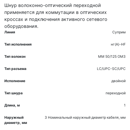
Шнур волоконно-оптический переходной
применяется для коммутации в оптических
кроссах и подключения активного сетевого
оборудования.
Линия
Суприм
Тип исполнения
нг(A)-HF
Тип волокон
MM 50/125 OM3
Тип разъема
LC/UPC-SC/UPC
Исполнение
двойной
Тип шнура
переходной
Длина, м
1
Наружный
3
Номинальный наружный диаметр кабеля, мм
диаметр, мм