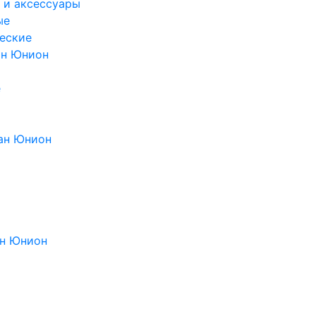
 и аксессуары
ые
еские
ан Юнион
е
ан Юнион
н Юнион