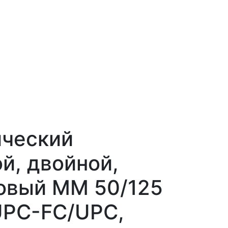
ический
й, двойной,
овый MM 50/125
UPC-FC/UPC,