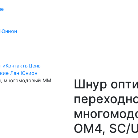
ые
 Юнион
ти
Контакты
Цены
кие Лан Юнион
Шнур опт
переходно
многомод
OM4, SC/