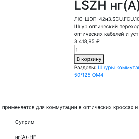
LSZH нг(A)
ЛЮ-ШОП-42н3.SCU.FCU.1
Шнур оптический переход
оптических кабелей и уст
3 418,85 ₽
В корзину
Разделы:
Шнуры коммутац
50/125 OM4
 применяется для коммутации в оптических кроссах и
Суприм
нг(A)-HF