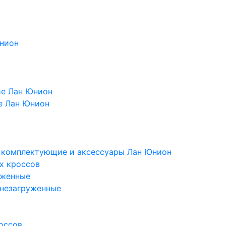
Юнион
ие Лан Юнион
е Лан Юнион
, комплектующие и аксессуары Лан Юнион
х кроссов
уженные
 незагруженные
оссов