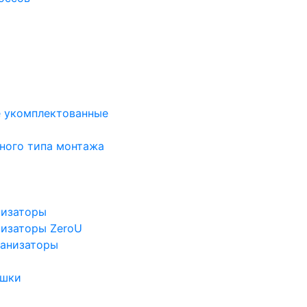
е укомплектованные
ного типа монтажа
низаторы
низаторы ZeroU
ганизаторы
ушки