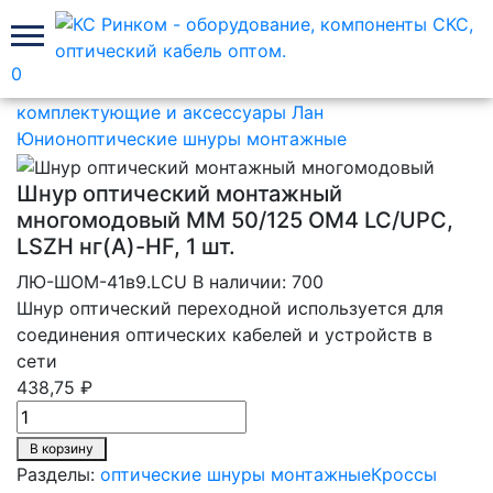
0
Главная
Кроссы оптические незагруженные,
комплектующие и аксессуары Лан
Юнион
оптические шнуры монтажные
Шнур оптический монтажный
многомодовый MM 50/125 OM4 LC/UPC,
LSZH нг(A)-HF, 1 шт.
ЛЮ-ШОМ-41в9.LCU
В наличии: 700
Шнур оптический переходной используется для
соединения оптических кабелей и устройств в
сети
438,75 ₽
В корзину
Разделы:
оптические шнуры монтажные
Кроссы