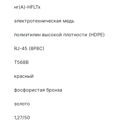
нг(A)-HFLTx
электротехническая медь
полиэтилен высокой плотности (HDPE)
RJ-45 (8P8C)
T568B
красный
фосфористая бронза
золото
1,27/50