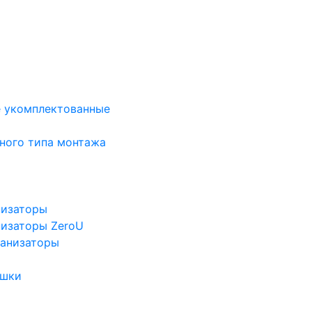
е укомплектованные
ного типа монтажа
низаторы
низаторы ZeroU
ганизаторы
ушки