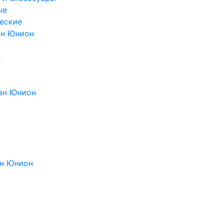
ые
еские
ан Юнион
е
ан Юнион
н Юнион