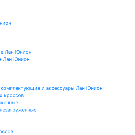
Юнион
ие Лан Юнион
е Лан Юнион
, комплектующие и аксессуары Лан Юнион
х кроссов
уженные
 незагруженные
оссов