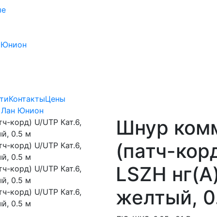
ые
 Юнион
ти
Контакты
Цены
 Лан Юнион
Шнур ком
(патч-корд
LSZH нг(A
желтый, 0