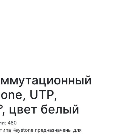
оммутационный
tone, UTP,
°, цвет белый
ии: 480
ипа Keystone предназначены для