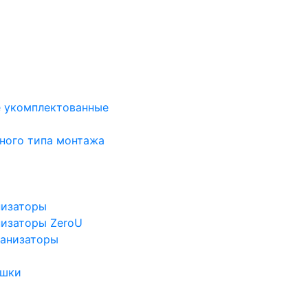
е укомплектованные
ного типа монтажа
низаторы
низаторы ZeroU
ганизаторы
ушки