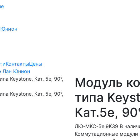
ые
 Юнион
ти
Контакты
Цены
е Лан Юнион
Модуль к
типа Keys
Кат.5e, 90
ЛЮ-МКС-5e.9К39
В налич
Коммутационные модули т