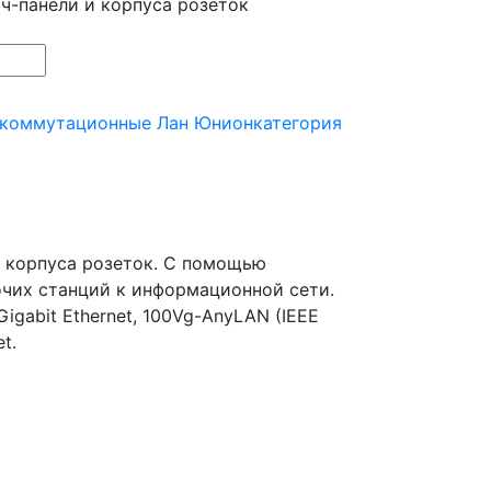
тч-панели и корпуса розеток
 коммутационные Лан Юнион
категория
и корпуса розеток. С помощью
чих станций к информационной сети.
igabit Ethernet, 100Vg-AnyLAN (IEEE
t.