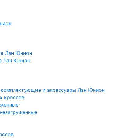
Юнион
ие Лан Юнион
е Лан Юнион
, комплектующие и аксессуары Лан Юнион
х кроссов
уженные
 незагруженные
оссов