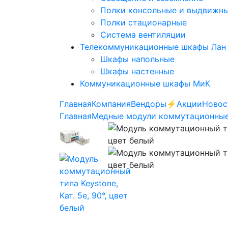
Полки консольные и выдвижн
Полки стационарные
Система вентиляции
Телекоммуникационные шкафы Лан
Шкафы напольные
Шкафы настенные
Коммуникационные шкафы МиК
Главная
Компания
Вендоры
⚡️Акции
Новос
Главная
Медные модули коммутационны