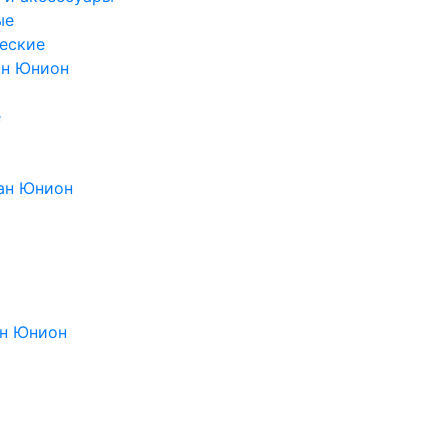
ые
еские
ан Юнион
е
ан Юнион
н Юнион