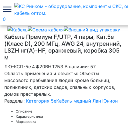
0
Главная
Кабель медный Лан Юнион
Категория 5e
Кабель Премиум F/UTP, 4 пары, Кат.5e
(Класс D), 200 МГц, AWG 24, внутренний,
LSZH нг(A)-HF, оранжевый, коробка 305
м
ЛЮ-КСП-5e.4.Ф20ВН.12Б3
В наличии: 57
Область применения и объекты: Объекты
массового пребывания людей кроме больниц,
поликлиник, детских садов, спальных корпусов,
домов престарелых.
Разделы:
Категория 5e
Кабель медный Лан Юнион
Описание
Характеристики
Маркировка