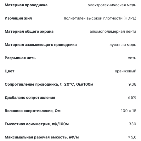
Материал проводника
электротехническая медь
Изоляция жил
полиэтилен высокой плотности (HDPE)
Материал общего экрана
алюмополимерная лента
Материал заземляющего проводника
луженая медь
Разрывная нить
есть
Цвет
оранжевый
Сопpотивление пpоводника, t=20°С, Ом/100м
9.38
Дисбаланс сопpотивления
≤ 5%
Волновое сопpотивление, Ом
100 ± 15
Емкостная асимметрия, пФ/100м
330
Максимальная pабочая емкость, нФ/м
≤ 5,6