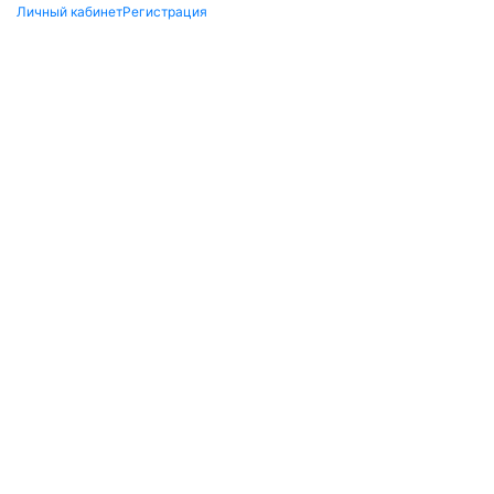
Личный кабинет
Регистрация
×
Заказ обратного
звонка
Перезвоните мне