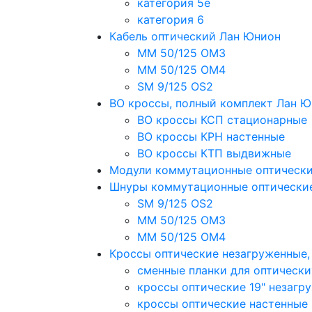
категория 5e
категория 6
Кабель оптический Лан Юнион
MM 50/125 OM3
MM 50/125 OM4
SM 9/125 OS2
ВО кроссы, полный комплект Лан 
ВО кроссы КСП стационарные
ВО кроссы КРН настенные
ВО кроссы КТП выдвижные
Модули коммутационные оптическ
Шнуры коммутационные оптически
SM 9/125 OS2
MM 50/125 OM3
MM 50/125 OM4
Кроссы оптические незагруженные
сменные планки для оптически
кроссы оптические 19" незагр
кроссы оптические настенные