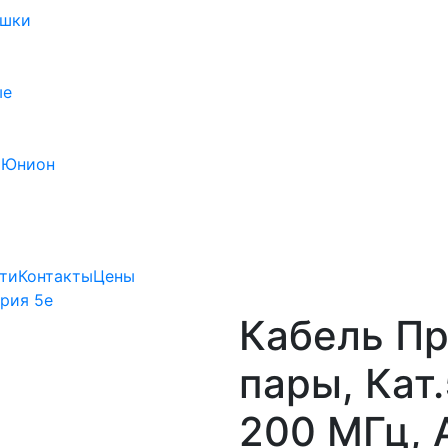
ушки
ые
 Юнион
ти
Контакты
Цены
рия 5e
Кабель Пр
пары, Кат.
200 МГц, 