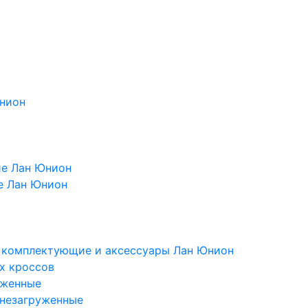
Юнион
ие Лан Юнион
е Лан Юнион
, комплектующие и аксессуары Лан Юнион
х кроссов
уженные
 незагруженные