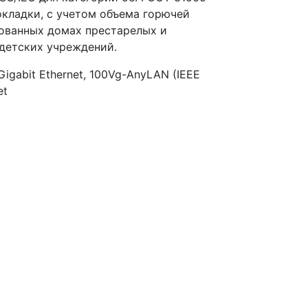
адки, с учетом объема горючей
рованных домах престарелых и
 детских учреждений.
igabit Ethernet, 100Vg-AnyLAN (IEEE
et