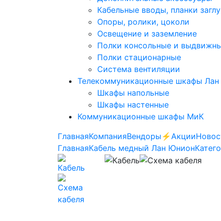
Кабельные вводы, планки загл
Опоры, ролики, цоколи
Освещение и заземление
Полки консольные и выдвижн
Полки стационарные
Система вентиляции
Телекоммуникационные шкафы Лан
Шкафы напольные
Шкафы настенные
Коммуникационные шкафы МиК
Главная
Компания
Вендоры
⚡️Акции
Новос
Главная
Кабель медный Лан Юнион
Катего