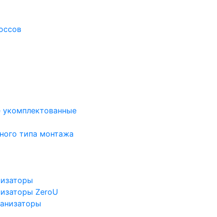
оссов
е укомплектованные
ного типа монтажа
низаторы
низаторы ZeroU
ганизаторы