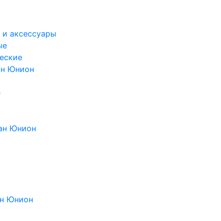
 и аксессуары
ые
еские
ан Юнион
е
ан Юнион
н Юнион