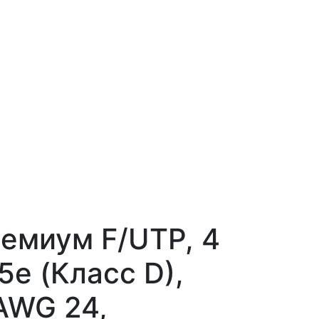
емиум F/UTP, 4
5e (Класс D),
AWG 24,