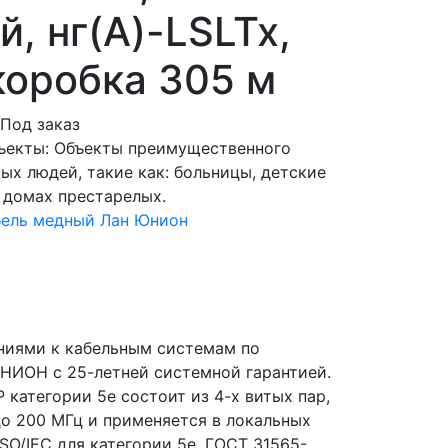
, нг(A)-LSLTx,
коробка 305 м
Под заказ
бъекты: Объекты преимущественного
х людей, такие как: больницы, детские
, домах престарелых.
бель медный Лан Юнион
ниями к кабельным системам по
НИОН с 25-летней системной гарантией.
 категории 5e состоит из 4-х витых пар,
до 200 МГц и применяется в локальных
ISO/IEC для категории 5е. ГОСТ 31565-