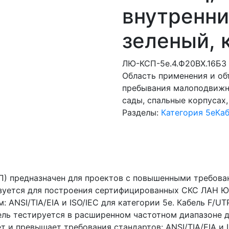
внутренний
зеленый, 
ЛЮ-КСП-5e.4.Ф20ВХ.16Б3
Область применения и о
пребывания малоподвижны
сады, спальные корпусах
Разделы:
Категория 5e
Ка
) предназначен для проектов с повышенными требова
ьзуется для построения сертифицированных СКС ЛАН Ю
ANSI/TIA/EIA и ISO/IEC для категории 5е. Кабель F/UTP
ель тестируется в расширенном частотном диапазоне 
ет и превышает требования стандартов: ANSI/TIA/EIA и 