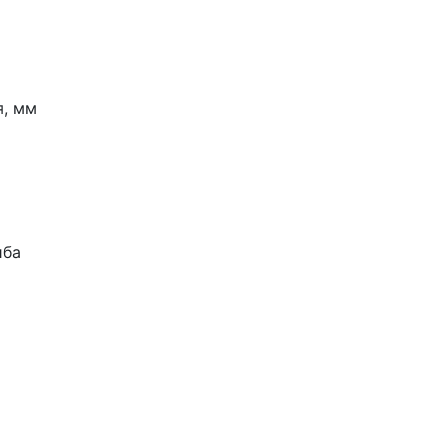
, мм
иба