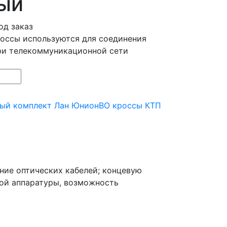
ый
од заказ
оссы используются для соединения
ри телекоммуникационной сети
ный комплект Лан Юнион
ВО кроссы КТП
ние оптических кабелей; концевую
ной аппаратуры, возможность