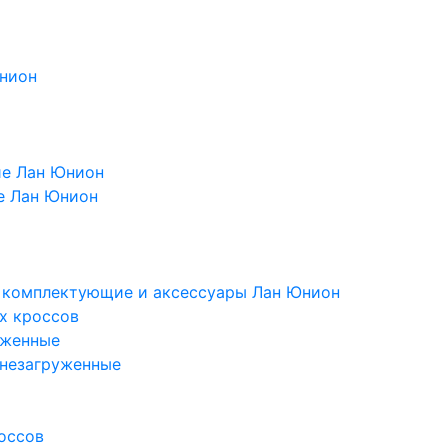
Юнион
ие Лан Юнион
е Лан Юнион
, комплектующие и аксессуары Лан Юнион
х кроссов
уженные
 незагруженные
оссов