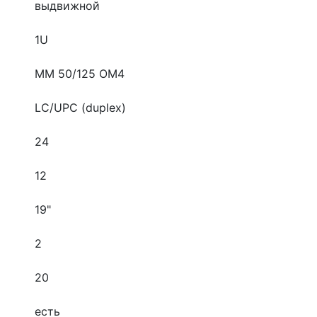
выдвижной
1U
MM 50/125 OM4
LC/UPC (duplex)
24
12
19"
2
20
есть