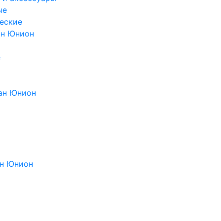
ые
еские
ан Юнион
е
ан Юнион
н Юнион