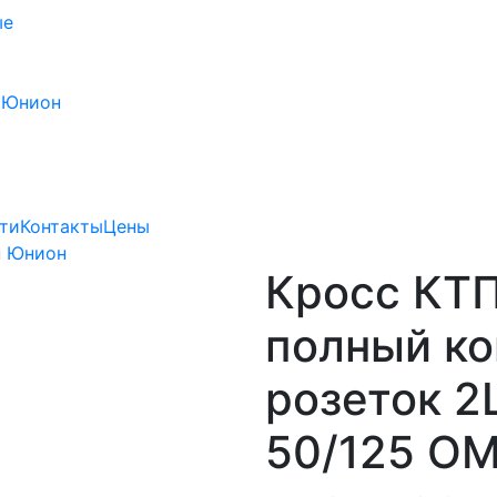
ые
 Юнион
ти
Контакты
Цены
н Юнион
Кросс КТП
полный ко
розеток 2
50/125 OM4