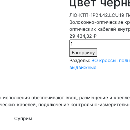
цвет черн
ЛЮ-КТП-1Р24.42.LCU.19
П
Волоконно-оптические кр
оптических кабелей внут
29 434,32 ₽
В корзину
Разделы:
ВО кроссы, пол
выдвижные
 исполнения обеспечивают ввод, размещение и крепле
ических кабелей, подключение контрольно-измеритель
Суприм