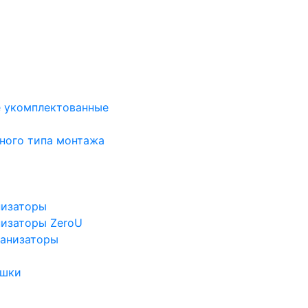
е укомплектованные
ного типа монтажа
низаторы
низаторы ZeroU
ганизаторы
ушки