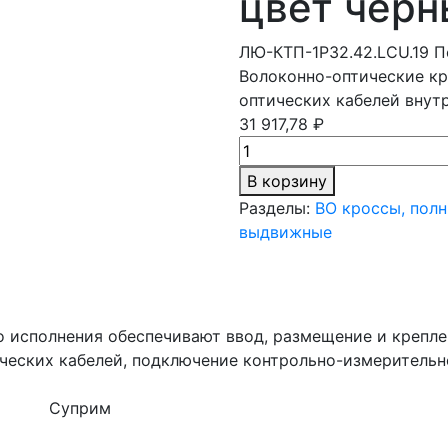
цвет черн
ЛЮ-КТП-1Р32.42.LCU.19
П
Волоконно-оптические кр
оптических кабелей внут
31 917,78 ₽
В корзину
Разделы:
ВО кроссы, пол
выдвижные
 исполнения обеспечивают ввод, размещение и крепле
ических кабелей, подключение контрольно-измеритель
Суприм