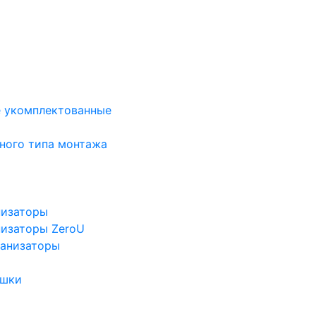
е укомплектованные
ного типа монтажа
низаторы
низаторы ZeroU
ганизаторы
ушки