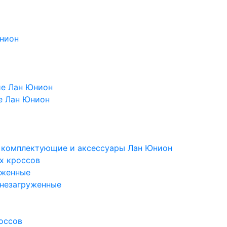
Юнион
ие Лан Юнион
е Лан Юнион
, комплектующие и аксессуары Лан Юнион
х кроссов
уженные
 незагруженные
оссов