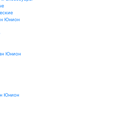
ые
еские
ан Юнион
е
ан Юнион
н Юнион