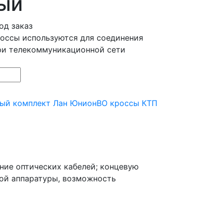
ый
од заказ
оссы используются для соединения
ри телекоммуникационной сети
ный комплект Лан Юнион
ВО кроссы КТП
ние оптических кабелей; концевую
ной аппаратуры, возможность