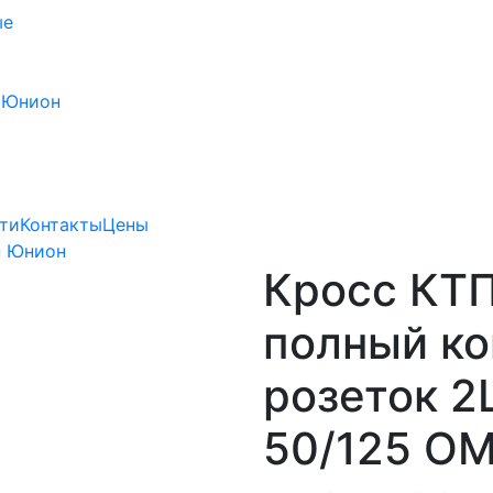
ые
 Юнион
ти
Контакты
Цены
н Юнион
Кросс КТП
полный ко
розеток 2
50/125 OM4