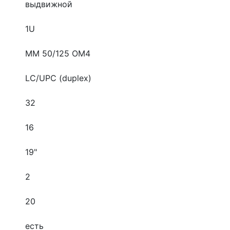
выдвижной
1U
MM 50/125 OM4
LC/UPC (duplex)
32
16
19"
2
20
есть