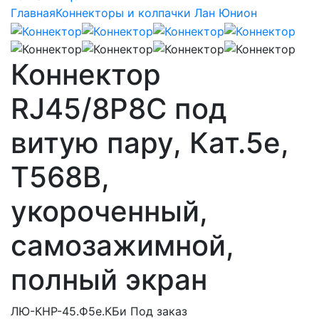
Главная
Коннекторы и колпачки Лан Юнион
Коннектор
RJ45/8P8C под
витую пару, Кат.5e,
T568B,
укороченный,
самозажимной,
полный экран
ЛЮ-КНР-45.Ф5e.КБи
Под заказ