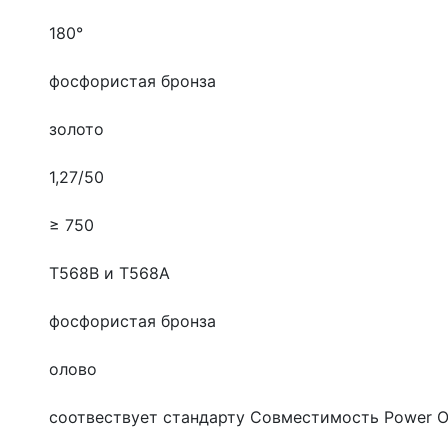
180°
фосфористая бронза
золото
1,27/50
≥ 750
T568B и T568A
фосфористая бронза
олово
соотвествует стандарту
Совместимость Power Ov