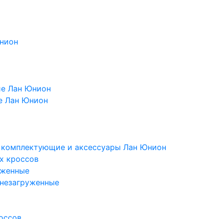
Юнион
ие Лан Юнион
е Лан Юнион
, комплектующие и аксессуары Лан Юнион
х кроссов
уженные
 незагруженные
оссов