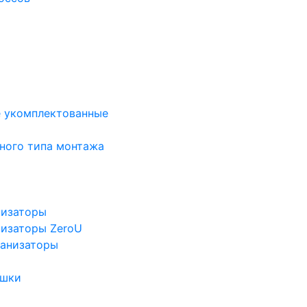
е укомплектованные
ного типа монтажа
низаторы
низаторы ZeroU
ганизаторы
ушки