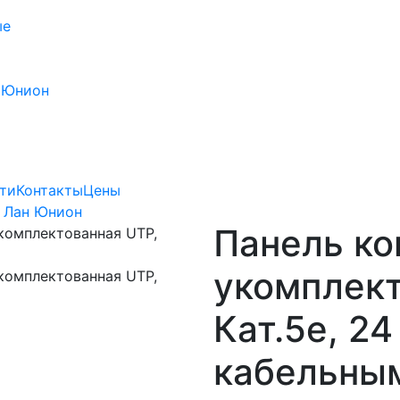
ые
 Юнион
ти
Контакты
Цены
 Лан Юнион
Панель к
укомплект
Кат.5e, 24 
кабельны