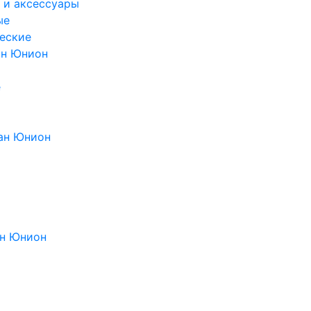
 и аксессуары
ые
еские
ан Юнион
е
ан Юнион
н Юнион