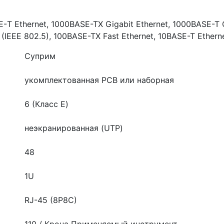
 Ethernet, 1000BASE-TX Gigabit Ethernet, 1000BASE-T G
g (IEEE 802.5), 100BASE-TX Fast Ethernet, 10BASE-T Ethern
Суприм
укомплектованная
PCB или наборная
6 (Класс E)
неэкранированная (UTP)
48
1U
RJ-45 (8P8C)
110 / Крона
Применяемый инструмент