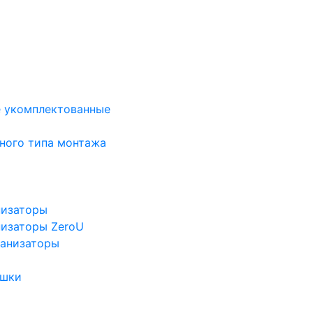
е укомплектованные
ного типа монтажа
низаторы
низаторы ZeroU
ганизаторы
ушки