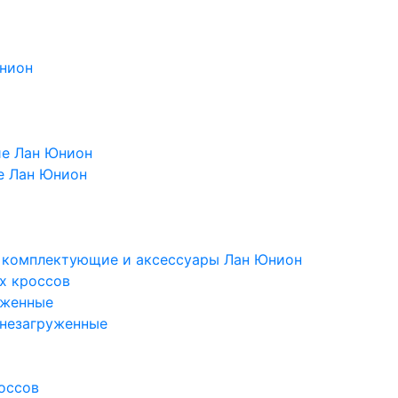
Юнион
ие Лан Юнион
е Лан Юнион
, комплектующие и аксессуары Лан Юнион
х кроссов
уженные
 незагруженные
оссов