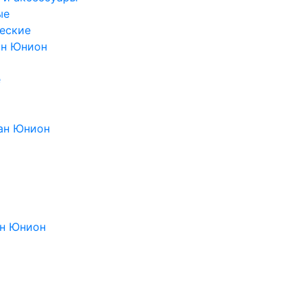
ые
еские
ан Юнион
е
ан Юнион
н Юнион