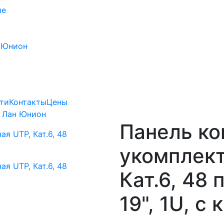
ые
 Юнион
ти
Контакты
Цены
 Лан Юнион
Панель к
укомплект
Кат.6, 48 
19", 1U, с