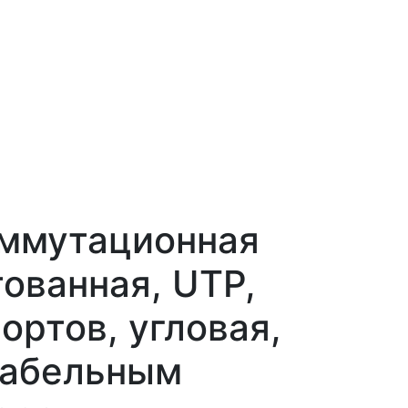
оммутационная
ованная, UTP,
портов, угловая,
 кабельным