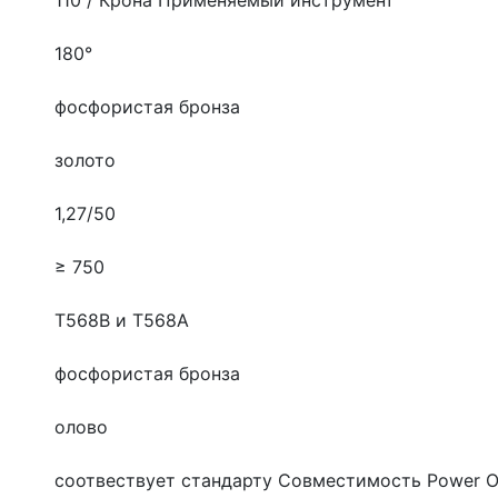
180°
фосфористая бронза
золото
1,27/50
≥ 750
T568B и T568A
фосфористая бронза
олово
соотвествует стандарту
Совместимость Power Ov