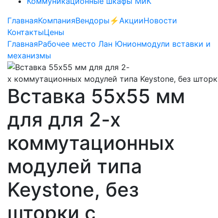
Коммуникационные шкафы МиК
Главная
Компания
Вендоры
⚡️Акции
Новости
Контакты
Цены
Главная
Рабочее место Лан Юнион
модули вставки и
механизмы
Вставка 55х55 мм
для для 2-х
коммутационных
модулей типа
Keystone, без
шторки с