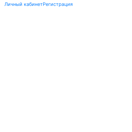
Личный кабинет
Регистрация
×
Заказ обратного звонка
Перезвоните мне