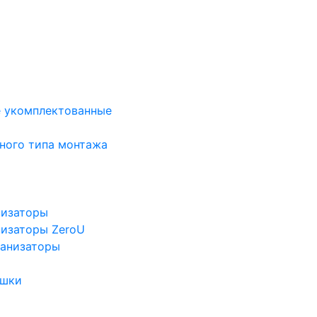
е укомплектованные
ного типа монтажа
низаторы
низаторы ZeroU
ганизаторы
ушки