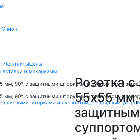
ые
 Юнион
ти
Контакты
Цены
 вставки и механизмы
Розетка с
55х55 мм, 
защитным
суппортом