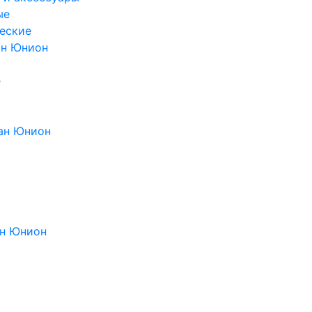
ые
еские
ан Юнион
е
ан Юнион
н Юнион