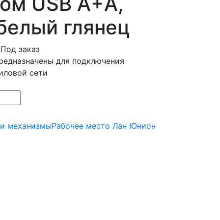
ом USB A+A,
 белый глянец
Под заказ
редназначены для подключения
иловой сети
 и механизмы
Рабочее место Лан Юнион