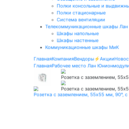
Полки консольные и выдвижн
Полки стационарные
Система вентиляции
Телекоммуникационные шкафы Лан
Шкафы напольные
Шкафы настенные
Коммуникационные шкафы МиК
Главная
Компания
Вендоры
⚡️Акции
Новос
Главная
Рабочее место Лан Юнион
модули