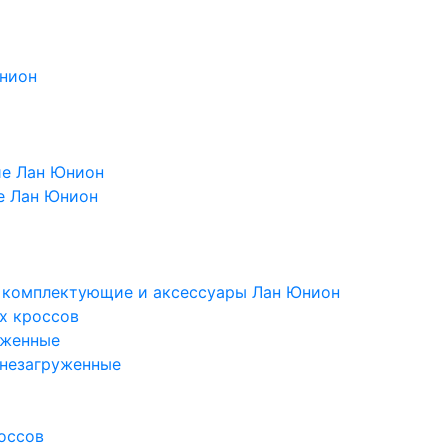
Юнион
ие Лан Юнион
е Лан Юнион
, комплектующие и аксессуары Лан Юнион
х кроссов
уженные
 незагруженные
оссов