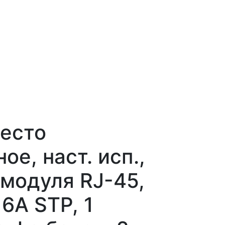
есто
е, наст. исп.,
 модуля RJ-45,
6A STP, 1