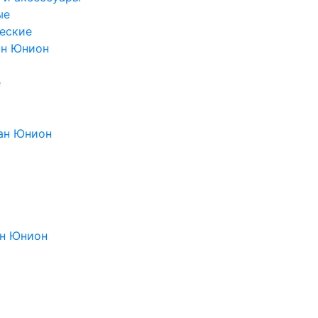
ые
еские
ан Юнион
е
ан Юнион
н Юнион