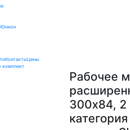
ые
 Юнион
ти
Контакты
Цены
 комплект
Рабочее м
расширенно
300х84, 2
категория 