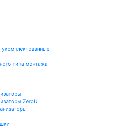
е укомплектованные
ного типа монтажа
низаторы
низаторы ZeroU
ганизаторы
ушки