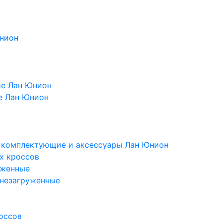
Юнион
ие Лан Юнион
е Лан Юнион
, комплектующие и аксессуары Лан Юнион
х кроссов
уженные
 незагруженные
оссов