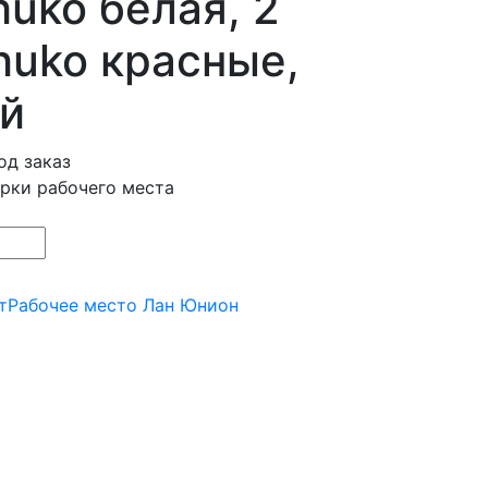
huko белая, 2
huko красные,
й
од заказ
рки рабочего места
т
Рабочее место Лан Юнион