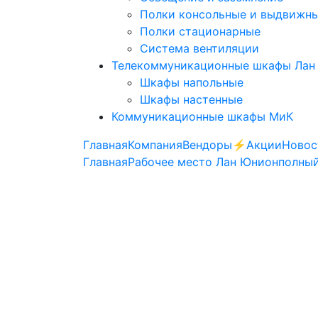
Полки консольные и выдвижн
Полки стационарные
Система вентиляции
Телекоммуникационные шкафы Лан
Шкафы напольные
Шкафы настенные
Коммуникационные шкафы МиК
Главная
Компания
Вендоры
⚡️Акции
Новос
Главная
Рабочее место Лан Юнион
полный