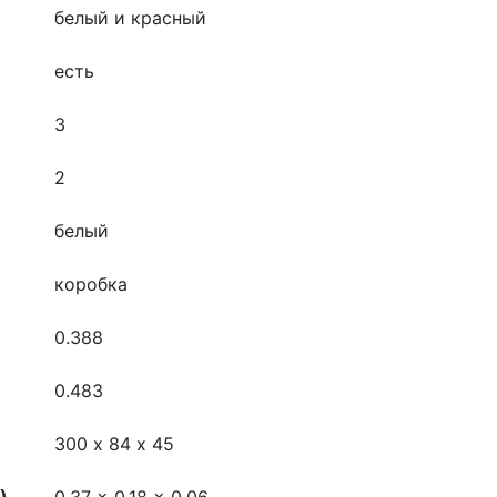
белый и красный
есть
3
2
белый
коробка
0.388
0.483
300 х 84 х 45
),
0,37 x 0,18 x 0,06