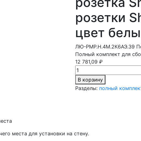
розетка S
розетки S
цвет белы
ЛЮ-РМР.Н.4М.2К6АЭ.39
П
Полный комплект для сбо
12 781,09 ₽
В корзину
Разделы:
полный комплек
места
его места для установки на стену.