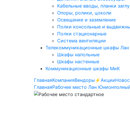
Кабельные вводы, планки загл
Опоры, ролики, цоколи
Освещение и заземление
Полки консольные и выдвижн
Полки стационарные
Система вентиляции
Телекоммуникационные шкафы Лан
Шкафы напольные
Шкафы настенные
Коммуникационные шкафы МиК
Главная
Компания
Вендоры
⚡️Акции
Новос
Главная
Рабочее место Лан Юнион
полный