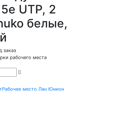
 5e UTP, 2
huko белые,
й
д заказ
рки рабочего места
т
Рабочее место Лан Юнион