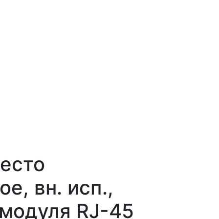
есто
е, вн. исп.,
 модуля RJ-45