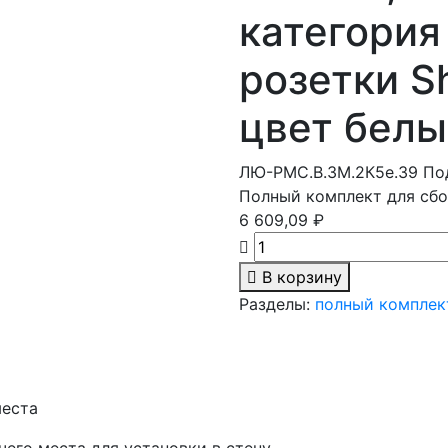
категория
розетки S
цвет белы
ЛЮ-РМС.В.3М.2К5e.39
По
Полный комплект для сбо
6 609,09 ₽
В корзину
Разделы:
полный комплек
места
его места для установки в стену.