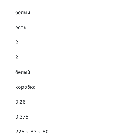
белый
есть
2
2
белый
коробка
0.28
0.375
225 х 83 х 60