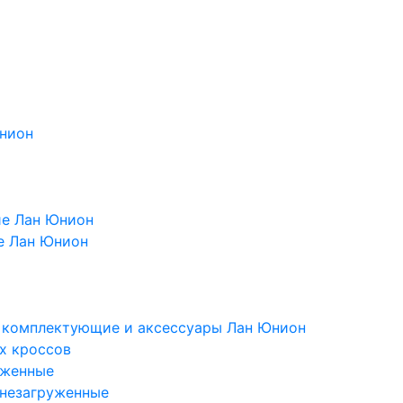
Юнион
ие Лан Юнион
е Лан Юнион
, комплектующие и аксессуары Лан Юнион
х кроссов
уженные
 незагруженные