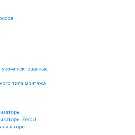
оссов
е укомплектованные
ного типа монтажа
низаторы
низаторы ZeroU
ганизаторы