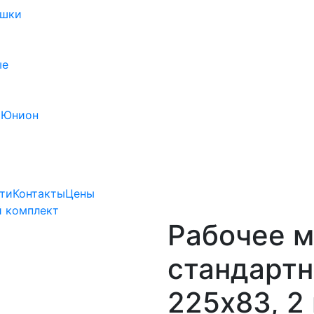
ушки
ые
 Юнион
ти
Контакты
Цены
 комплект
Рабочее м
стандартно
225х83, 2