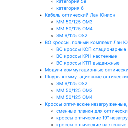
категория 5e
категория 6
Кабель оптический Лан Юнион
MM 50/125 OM3
MM 50/125 OM4
SM 9/125 OS2
ВО кроссы, полный комплект Лан 
ВО кроссы КСП стационарные
ВО кроссы КРН настенные
ВО кроссы КТП выдвижные
Модули коммутационные оптическ
Шнуры коммутационные оптически
SM 9/125 OS2
MM 50/125 OM3
MM 50/125 OM4
Кроссы оптические незагруженные
сменные планки для оптически
кроссы оптические 19" незагр
кроссы оптические настенные