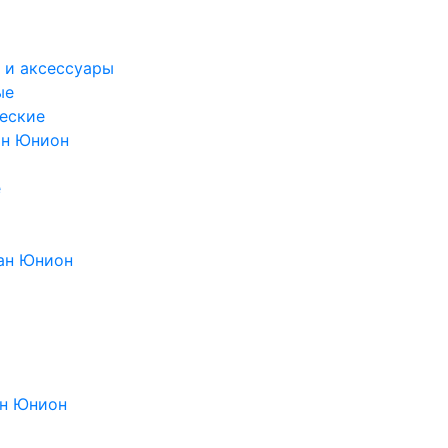
 и аксессуары
ые
еские
ан Юнион
е
ан Юнион
н Юнион