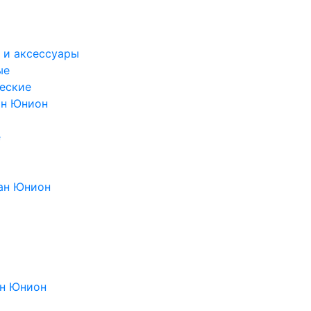
 и аксессуары
ые
еские
ан Юнион
е
ан Юнион
н Юнион