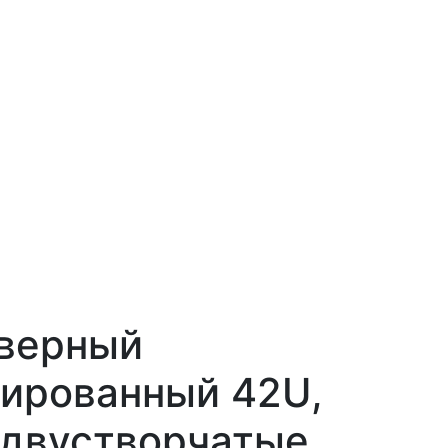
верный
ированный 42U,
 двустворчатые