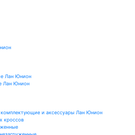
Юнион
ие Лан Юнион
е Лан Юнион
, комплектующие и аксессуары Лан Юнион
х кроссов
уженные
 незагруженные