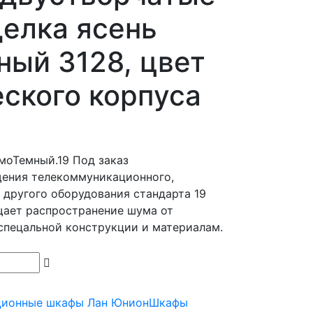
делка ясень
ый 3128, цвет
ского корпуса
моТемный.19
Под заказ
щения телекоммуникационного,
 другого оборудования стандарта 19
щает распространение шума от
спецальной конструкции и материалам.
ционные шкафы Лан Юнион
Шкафы