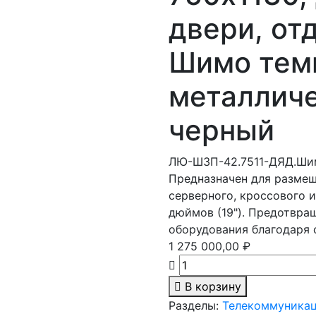
двери, от
Шимо темн
металличе
черный
ЛЮ-ШЗП-42.7511-ДЯД.Ши
Предназначен для разме
серверного, кроссового и
дюймов (19"). Предотвра
оборудования благодаря 
1 275 000,00 ₽
В корзину
Разделы:
Телекоммуника