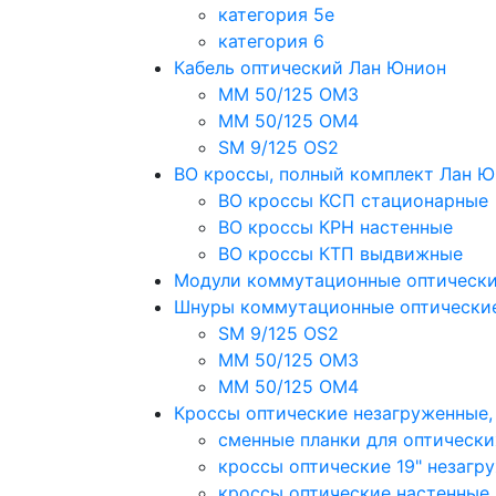
категория 5e
категория 6
Кабель оптический Лан Юнион
MM 50/125 OM3
MM 50/125 OM4
SM 9/125 OS2
ВО кроссы, полный комплект Лан 
ВО кроссы КСП стационарные
ВО кроссы КРН настенные
ВО кроссы КТП выдвижные
Модули коммутационные оптическ
Шнуры коммутационные оптически
SM 9/125 OS2
MM 50/125 OM3
MM 50/125 OM4
Кроссы оптические незагруженные
сменные планки для оптически
кроссы оптические 19" незагр
кроссы оптические настенные