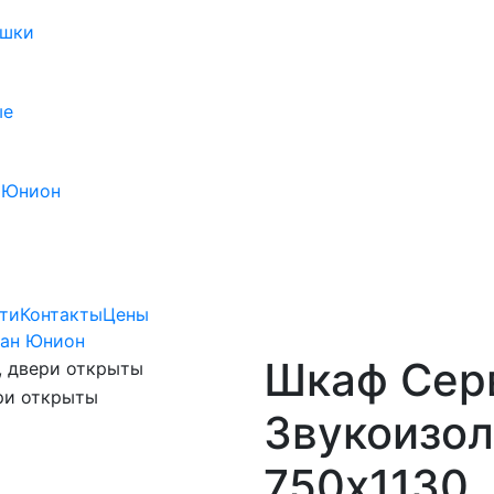
ушки
ые
 Юнион
ти
Контакты
Цены
Лан Юнион
Шкаф Сер
Звукоизол
750х1130,