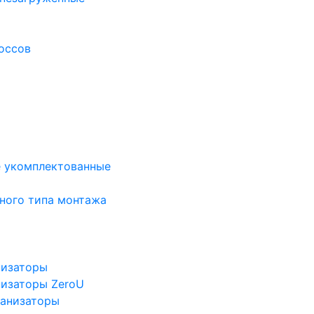
оссов
е укомплектованные
ного типа монтажа
низаторы
низаторы ZeroU
ганизаторы