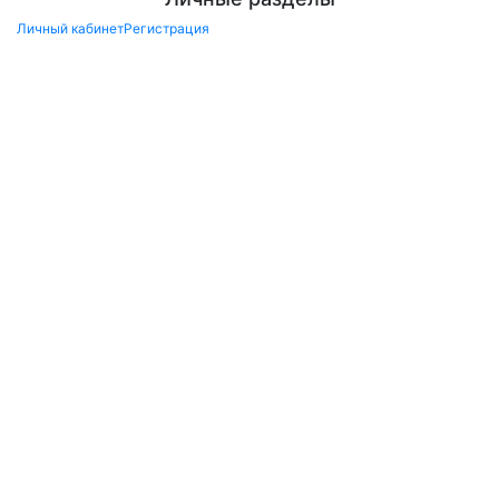
Личный кабинет
Регистрация
×
Заказ обратного звонка
Перезвоните мне