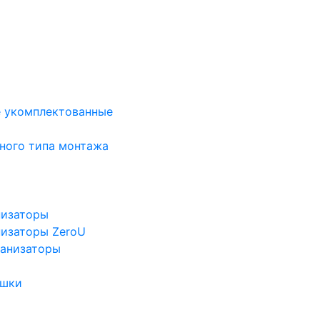
е укомплектованные
ного типа монтажа
низаторы
низаторы ZeroU
ганизаторы
ушки