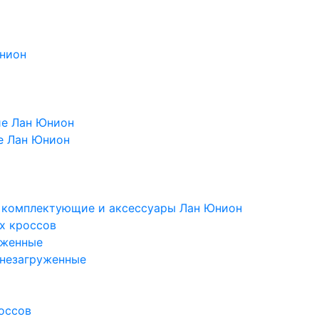
Юнион
ие Лан Юнион
е Лан Юнион
, комплектующие и аксессуары Лан Юнион
х кроссов
уженные
 незагруженные
оссов