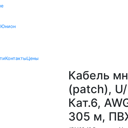
ые
 Юнион
ти
Контакты
Цены
Кабель м
(patch), U
Кат.6, AW
305 м, ПВ