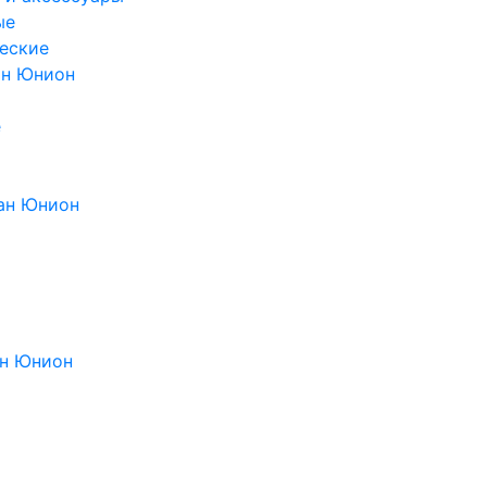
ые
еские
ан Юнион
е
ан Юнион
н Юнион