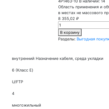
4P1463-10
В наличии: 14
Область применения и об
в местах не массового п
8 355,02 ₽
В корзину
Разделы:
Выгодная покуп
внутренний
Назначение кабеля, среда укладки
6 (Класс E)
U/FTP
4
многожильный