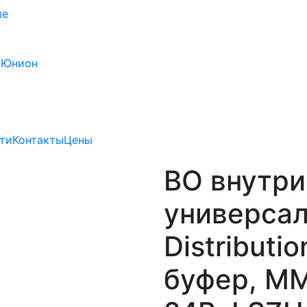
ые
 Юнион
ти
Контакты
Цены
ВО внутр
универсал
Distributi
буфер, MM