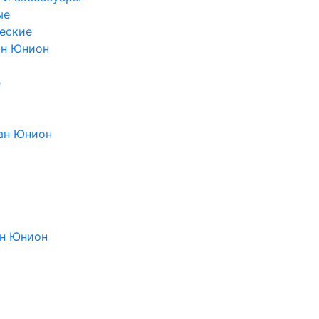
ые
еские
ан Юнион
е
ан Юнион
н Юнион