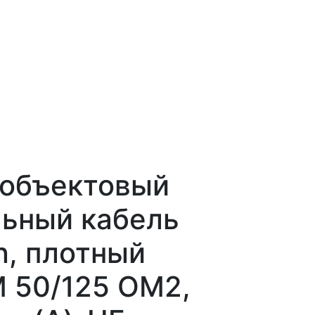
иобъектовый
ьный кабель
on, плотный
 50/125 OM2,