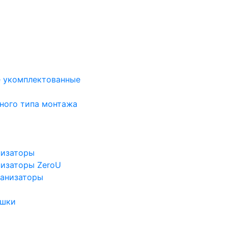
е укомплектованные
ного типа монтажа
низаторы
низаторы ZeroU
ганизаторы
ушки