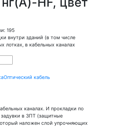
нг(А)-HF, цвет
и: 195
ки внутри зданий (в том числе
ых лотках, в кабельных каналах
ка
Оптический кабель
кабельных каналах. И прокладки по
я задувки в ЗПТ (защитные
 который наложен слой упрочняющих