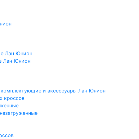
Юнион
ие Лан Юнион
е Лан Юнион
, комплектующие и аксессуары Лан Юнион
х кроссов
уженные
 незагруженные
оссов