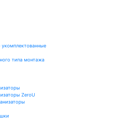
е укомплектованные
ного типа монтажа
низаторы
низаторы ZeroU
ганизаторы
ушки