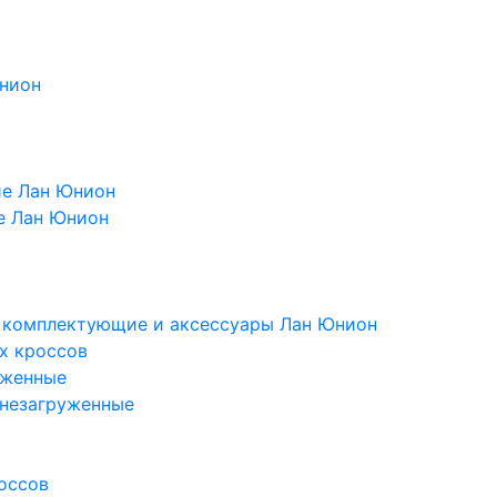
Юнион
ие Лан Юнион
е Лан Юнион
, комплектующие и аксессуары Лан Юнион
х кроссов
уженные
 незагруженные
оссов