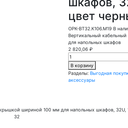
шкафов, 3
цвет черн
ОРК-ВТ32.К106.М19
В нали
Вертикальный кабельный
для напольных шкафов
2 820,06 ₽
В корзину
Разделы:
Выгодная покуп
аксессуары
крышкой шириной 100 мм для напольных шкафов, 32U, 1
32