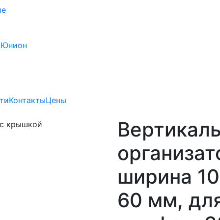
ые
 Юнион
ти
Контакты
Цены
Вертикал
организат
ширина 10
60 мм, дл