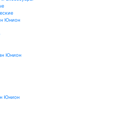
ые
еские
ан Юнион
е
ан Юнион
н Юнион