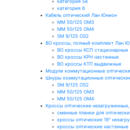
категория 5e
категория 6
Кабель оптический Лан Юнион
MM 50/125 OM3
MM 50/125 OM4
SM 9/125 OS2
ВО кроссы, полный комплект Лан 
ВО кроссы КСП стационарные
ВО кроссы КРН настенные
ВО кроссы КТП выдвижные
Модули коммутационные оптическ
Шнуры коммутационные оптически
SM 9/125 OS2
MM 50/125 OM3
MM 50/125 OM4
Кроссы оптические незагруженные
сменные планки для оптически
кроссы оптические 19" незагр
кроссы оптические настенные