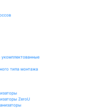
оссов
е укомплектованные
ного типа монтажа
низаторы
низаторы ZeroU
ганизаторы