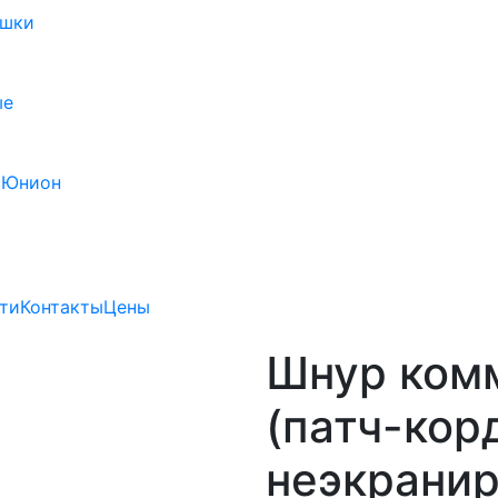
ушки
ые
 Юнион
ти
Контакты
Цены
Шнур ком
(патч-кор
неэкранир