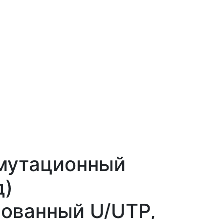
мутационный
д)
ованный U/UTP,