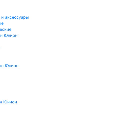
 и аксессуары
ые
еские
ан Юнион
е
ан Юнион
н Юнион