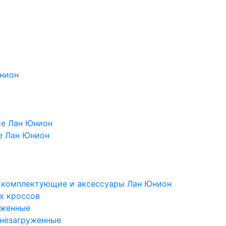
Юнион
ие Лан Юнион
е Лан Юнион
, комплектующие и аксессуары Лан Юнион
х кроссов
уженные
 незагруженные