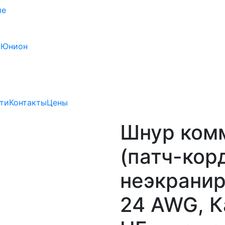
ые
 Юнион
ти
Контакты
Цены
Шнур ком
(патч-кор
неэкранир
24 AWG, Ка