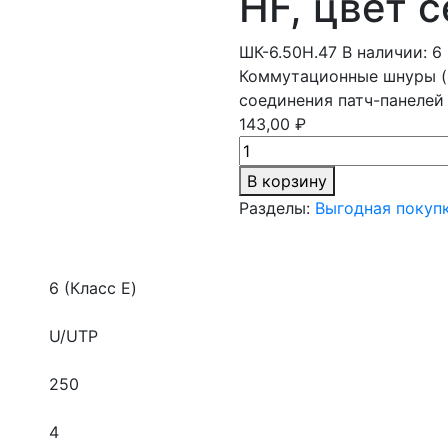
HF, цвет с
ШК-6.50Н.47
В наличии: 6
Коммутационные шнуры (
соединения патч-панелей
143,00 ₽
В корзину
Разделы:
Выгодная покуп
6 (Класс E)
U/UTP
250
4