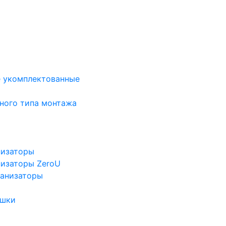
е укомплектованные
ного типа монтажа
низаторы
низаторы ZeroU
ганизаторы
ушки