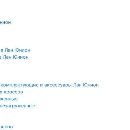
Юнион
ие Лан Юнион
е Лан Юнион
, комплектующие и аксессуары Лан Юнион
х кроссов
уженные
 незагруженные
оссов