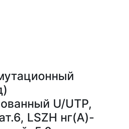
мутационный
д)
ованный U/UTP,
т.6, LSZH нг(А)-