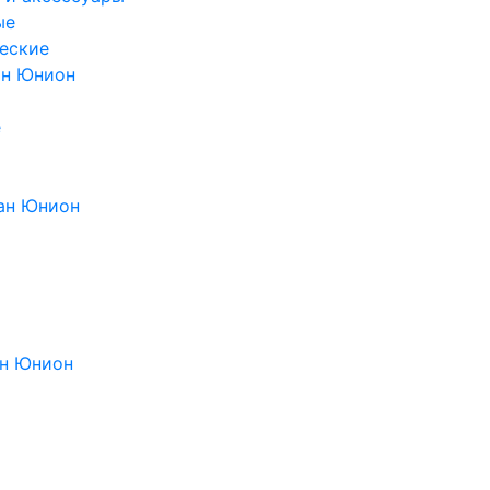
ые
еские
ан Юнион
е
ан Юнион
н Юнион