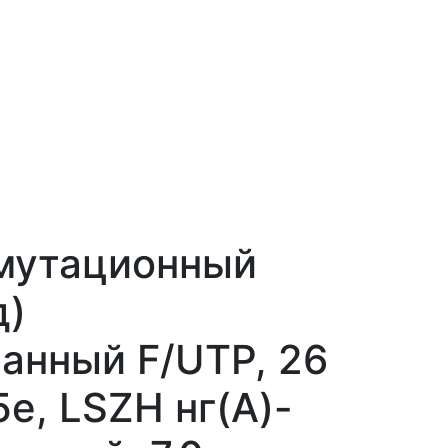
мутационный
д)
анный F/UTP, 26
5e, LSZH нг(А)-