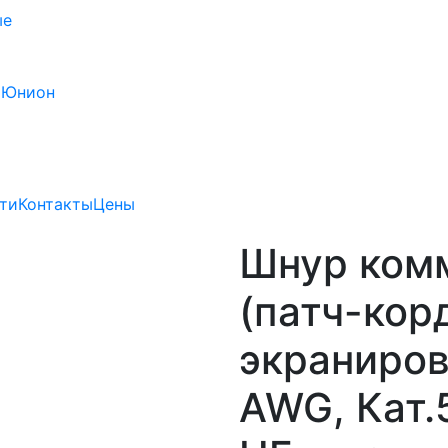
ые
 Юнион
ти
Контакты
Цены
Шнур ком
(патч-кор
экраниров
AWG, Кат.