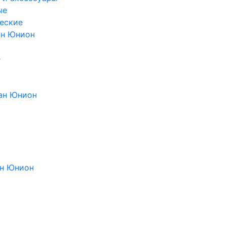
ые
еские
ан Юнион
е
ан Юнион
н Юнион