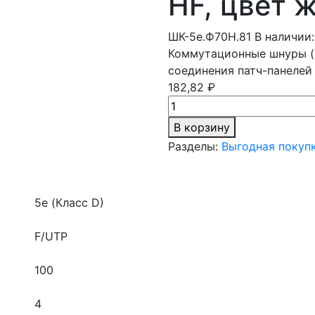
HF, цвет ж
ШК-5e.Ф70Н.81
В наличии:
Коммутационные шнуры (
соединения патч-панелей
182,82 ₽
В корзину
Разделы:
Выгодная покуп
5e (Класс D)
F/UTP
100
4