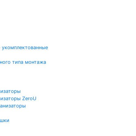
е укомплектованные
ного типа монтажа
низаторы
низаторы ZeroU
ганизаторы
ушки