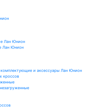
Юнион
ие Лан Юнион
е Лан Юнион
, комплектующие и аксессуары Лан Юнион
х кроссов
уженные
 незагруженные
оссов