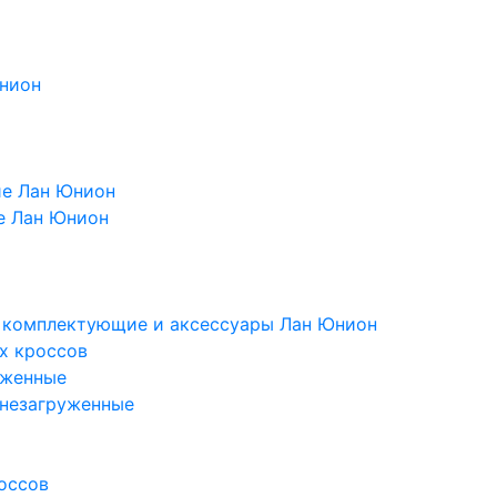
Юнион
ие Лан Юнион
е Лан Юнион
, комплектующие и аксессуары Лан Юнион
х кроссов
уженные
 незагруженные
оссов