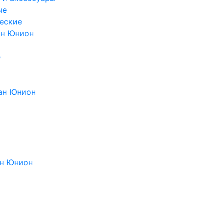
ые
еские
ан Юнион
е
ан Юнион
н Юнион