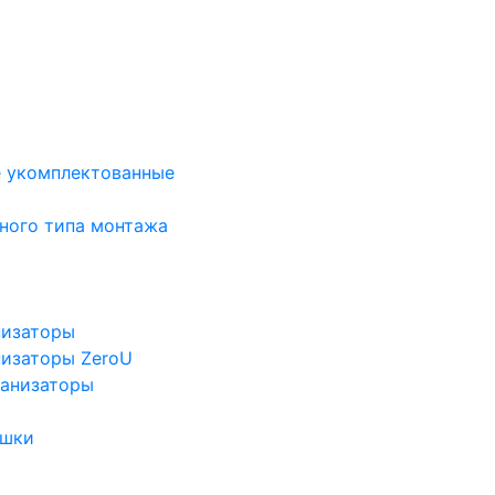
е укомплектованные
ного типа монтажа
низаторы
низаторы ZeroU
ганизаторы
ушки