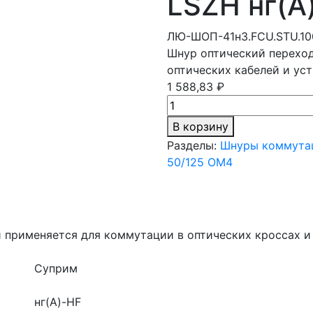
LSZH нг(A)
ЛЮ-ШОП-41н3.FCU.STU.10
Шнур оптический переход
оптических кабелей и уст
1 588,83 ₽
В корзину
Разделы:
Шнуры коммутац
50/125 OM4
 применяется для коммутации в оптических кроссах и
Суприм
нг(A)-HF