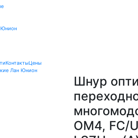
ые
 Юнион
ти
Контакты
Цены
кие Лан Юнион
Шнур опт
переходно
многомод
OM4, FC/