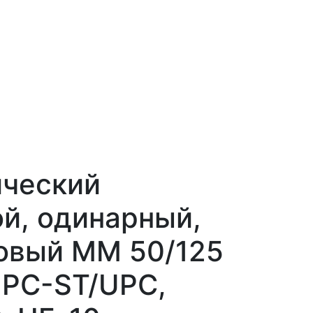
ический
й, одинарный,
овый MM 50/125
UPC-ST/UPC,