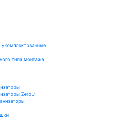
е укомплектованные
ного типа монтажа
низаторы
низаторы ZeroU
ганизаторы
ушки