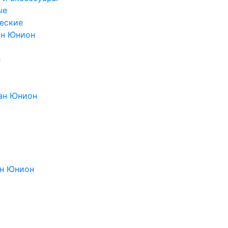
ые
еские
ан Юнион
е
ан Юнион
н Юнион