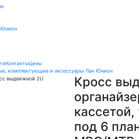
ые
 Юнион
ти
Контакты
Цены
ые, комплектующие и аксессуары Лан Юнион
Кросс выд
органайзе
кассетой,
под 6 пла