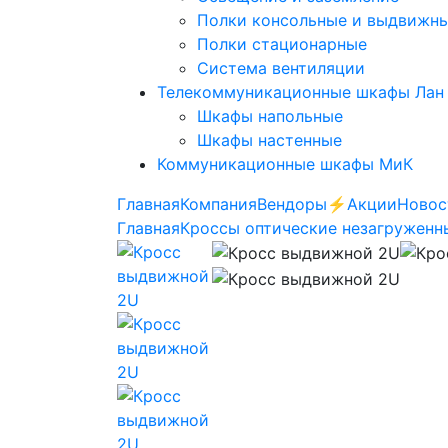
Полки консольные и выдвижн
Полки стационарные
Система вентиляции
Телекоммуникационные шкафы Лан
Шкафы напольные
Шкафы настенные
Коммуникационные шкафы МиК
Главная
Компания
Вендоры
⚡️Акции
Новос
Главная
Кроссы оптические незагруженн