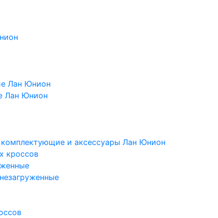
Юнион
ие Лан Юнион
е Лан Юнион
, комплектующие и аксессуары Лан Юнион
х кроссов
уженные
 незагруженные
оссов