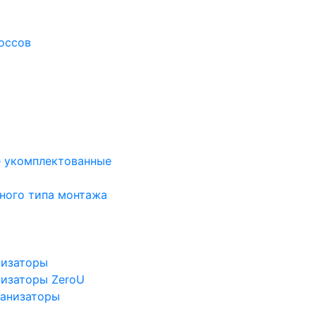
оссов
е укомплектованные
ного типа монтажа
низаторы
низаторы ZeroU
ганизаторы