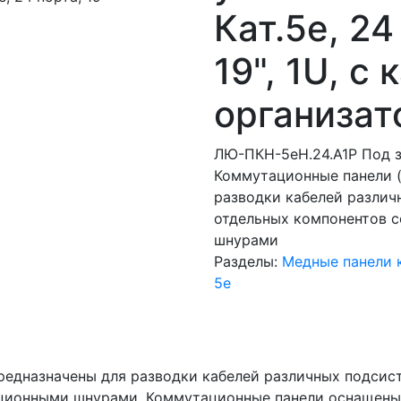
Кат.5e, 24
19", 1U, с
организа
ЛЮ-ПКН-5eН.24.А1Р
Под 
Коммутационные панели (
разводки кабелей различ
отдельных компонентов с
шнурами
Разделы:
Медные панели 
5e
предназначены для разводки кабелей различных подсис
ационными шнурами. Коммутационные панели оснащены