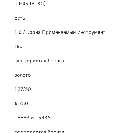
RJ-45 (8P8C)
есть
110 / Крона
Применяемый инструмент
180°
фосфористая бронза
золото
1,27/50
≥ 750
T568B и T568A
фосфористая бронза