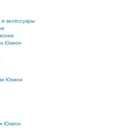
 и аксессуары
ые
еские
ан Юнион
е
ан Юнион
н Юнион