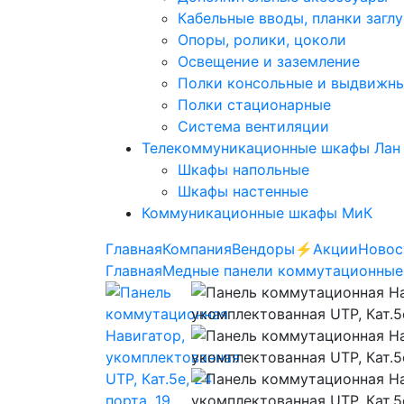
Кабельные вводы, планки загл
Опоры, ролики, цоколи
Освещение и заземление
Полки консольные и выдвижн
Полки стационарные
Система вентиляции
Телекоммуникационные шкафы Лан
Шкафы напольные
Шкафы настенные
Коммуникационные шкафы МиК
Главная
Компания
Вендоры
⚡️Акции
Новос
Главная
Медные панели коммутационные