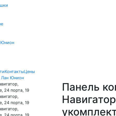
ушки
ые
 Юнион
ти
Контакты
Цены
 Лан Юнион
Панель к
Навигатор
укомплект