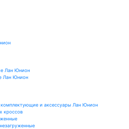
Юнион
ие Лан Юнион
е Лан Юнион
, комплектующие и аксессуары Лан Юнион
х кроссов
уженные
 незагруженные