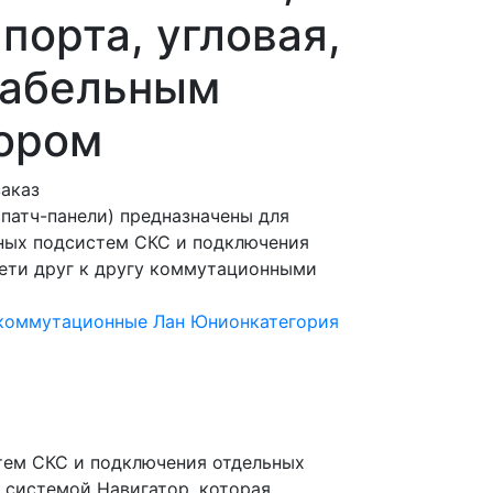
 порта, угловая,
 кабельным
тором
заказ
патч-панели) предназначены для
ных подсистем СКС и подключения
ети друг к другу коммутационными
коммутационные Лан Юнион
категория
тем СКС и подключения отдельных
 системой Навигатор, которая