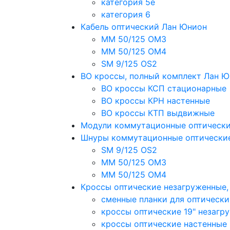
категория 5e
категория 6
Кабель оптический Лан Юнион
MM 50/125 OM3
MM 50/125 OM4
SM 9/125 OS2
ВО кроссы, полный комплект Лан 
ВО кроссы КСП стационарные
ВО кроссы КРН настенные
ВО кроссы КТП выдвижные
Модули коммутационные оптическ
Шнуры коммутационные оптически
SM 9/125 OS2
MM 50/125 OM3
MM 50/125 OM4
Кроссы оптические незагруженные
сменные планки для оптически
кроссы оптические 19" незагр
кроссы оптические настенные