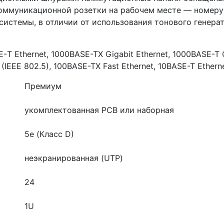
оммуникационной розетки на рабочем месте — номеру п
системы, в отличии от использования тонового генерат
 Ethernet, 1000BASE-TX Gigabit Ethernet, 1000BASE-T G
g (IEEE 802.5), 100BASE-TX Fast Ethernet, 10BASE-T Ethern
Премиум
укомплектованная
PCB или наборная
5e (Класс D)
неэкранированная (UTP)
24
1U