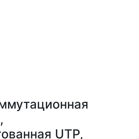
оммутационная
,
ованная UTP,